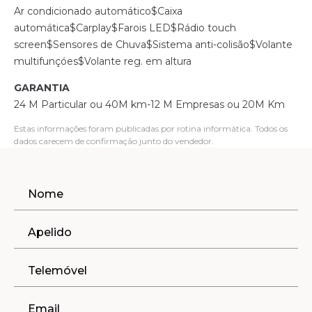
Ar condicionado automático$Caixa
automática$Carplay$Farois LED$Rádio touch
screen$Sensores de Chuva$Sistema anti-colisão$Volante
multifunçóes$Volante reg. em altura
GARANTIA
24 M Particular ou 40M km-12 M Empresas ou 20M Km
Estas informações foram publicadas por rotina informática. Todos os
dados carecem de confirmação junto do vendedor.