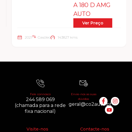
A 180 D AMG
AUTO
Ver Preço
2021
Gasóleo
143827 kms
Fale connosco
Envie-nos as suas
244 589 069
dúvidas
geral@co2auto.pt
(chamada para a rede
fixa nacional)
Visite-nos
Contacte-nos