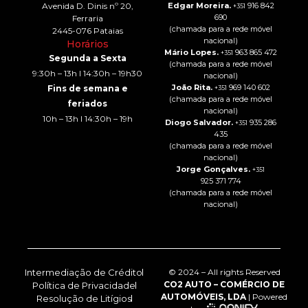
Avenida D. Dinis nº 20,
Edgar Moreira.
916 842
+351
690
Ferraria
(chamada para a rede móvel
2445-076 Pataias
nacional)
Horários
Mário Lopes.
963 865 472
+351
Segunda a Sexta
(chamada para a rede móvel
9:30h – 13h I 14:30h – 19h30
nacional)
João Rita.
969 140 602
Fins de semana e
+351
(chamada para a rede móvel
feriados
nacional)
10h – 13h I 14:30h – 19h
Diogo Salvador.
935 286
+351
435
(chamada para a rede móvel
nacional)
Jorge Gonçalves.
+351
925 371 774
(chamada para a rede móvel
nacional)
Intermediação de Crédito
© 2024 – All rights Reserved
CO2 AUTO – COMÉRCIO DE
Política de Privacidade
AUTOMÓVEIS, LDA
| Powered
Resolução de Litígios