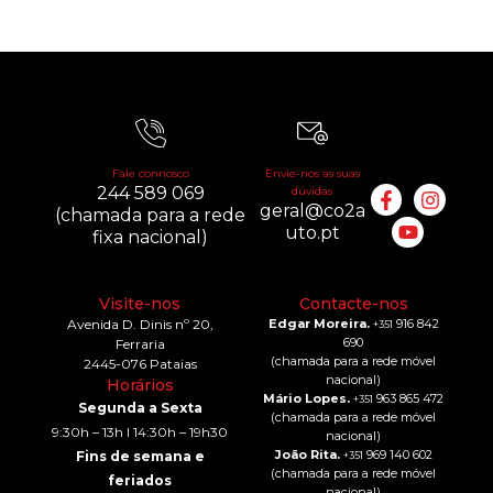
Fale connosco
Envie-nos as suas
244 589 069
dúvidas
geral@co2a
(chamada para a rede
uto.pt
fixa nacional)
Visite-nos
Contacte-nos
Avenida D. Dinis nº 20,
Edgar Moreira.
916 842
+351
690
Ferraria
(chamada para a rede móvel
2445-076 Pataias
nacional)
Horários
Mário Lopes.
963 865 472
+351
Segunda a Sexta
(chamada para a rede móvel
9:30h – 13h I 14:30h – 19h30
nacional)
João Rita.
969 140 602
Fins de semana e
+351
(chamada para a rede móvel
feriados
nacional)