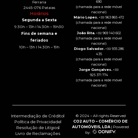
690
Ferraria
(chamada para a rede móvel
2445-076 Pataias
nacional)
Horários
Mário Lopes.
963 865 472
+351
Segunda a Sexta
(chamada para a rede móvel
9:30h – 13h I 14:30h – 19h30
nacional)
João Rita.
969 140 602
Fins de semana e
+351
(chamada para a rede móvel
feriados
nacional)
10h – 13h I 14:30h – 19h
Diogo Salvador.
935 286
+351
435
(chamada para a rede móvel
nacional)
Jorge Gonçalves.
+351
925 371 774
(chamada para a rede móvel
nacional)
Intermediação de Crédito
© 2024 – All rights Reserved
CO2 AUTO – COMÉRCIO DE
Política de Privacidade
AUTOMÓVEIS, LDA
| Powered
Resolução de Litígios
by:
Livro de Reclamações