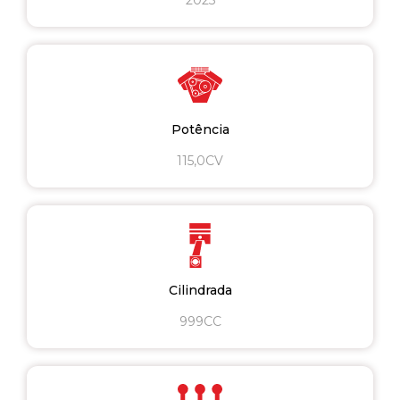
Potência
115,0CV
Cilindrada
999CC