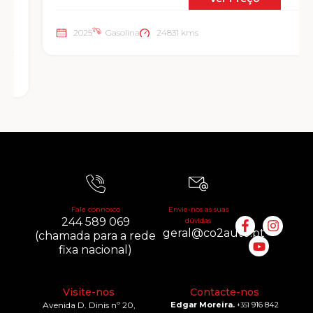
2025
Gasolina
24831 kms
Fale connosco
Envie-nos as suas
244 589 069
dúvidas
geral@co2auto.pt
(chamada para a rede
fixa nacional)
Visite-nos
Contacte-nos
Avenida D. Dinis nº 20,
Edgar Moreira.
916 842
+351