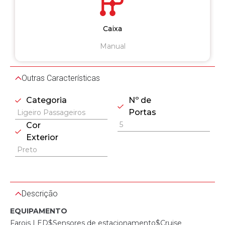
Caixa
Manual
Outras Características
Categoria
Nº de
Portas
Ligeiro Passageiros
5
Cor
Exterior
Preto
Descrição
EQUIPAMENTO
Farois LED$Sensores de estacionamento$Cruise