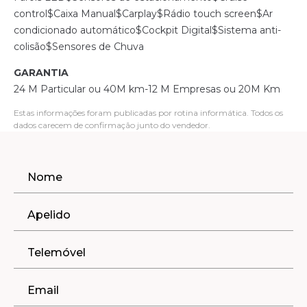
control$Caixa Manual$Carplay$Rádio touch screen$Ar
condicionado automático$Cockpit Digital$Sistema anti-
colisão$Sensores de Chuva
GARANTIA
24 M Particular ou 40M km-12 M Empresas ou 20M Km
Estas informações foram publicadas por rotina informática. Todos os
dados carecem de confirmação junto do vendedor.