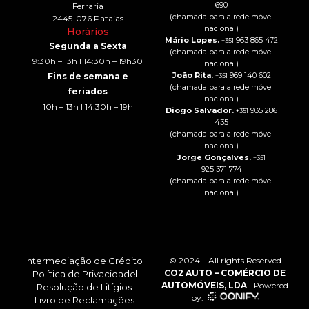
690
Ferraria
(chamada para a rede móvel
2445-076 Pataias
nacional)
Horários
Mário Lopes.
963 865 472
+351
Segunda a Sexta
(chamada para a rede móvel
9:30h – 13h I 14:30h – 19h30
nacional)
João Rita.
969 140 602
Fins de semana e
+351
(chamada para a rede móvel
feriados
nacional)
10h – 13h I 14:30h – 19h
Diogo Salvador.
935 286
+351
435
(chamada para a rede móvel
nacional)
Jorge Gonçalves.
+351
925 371 774
(chamada para a rede móvel
nacional)
Intermediação de Crédito
© 2024 – All rights Reserved
CO2 AUTO – COMÉRCIO DE
Política de Privacidade
AUTOMÓVEIS, LDA
| Powered
Resolução de Litígios
by:
Livro de Reclamações