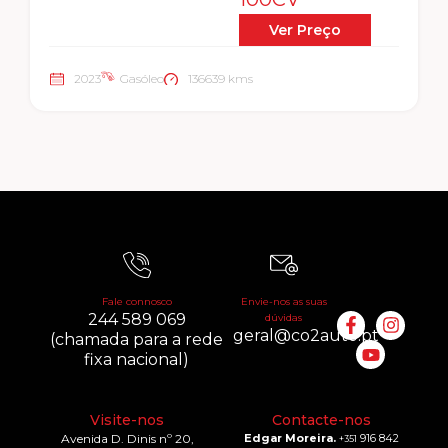
Ver Preço
2023
Gasóleo
136639 kms
Fale connosco
Envie-nos as suas
244 589 069
dúvidas
geral@co2auto.pt
(chamada para a rede
fixa nacional)
Visite-nos
Contacte-nos
Avenida D. Dinis nº 20,
Edgar Moreira.
916 842
+351