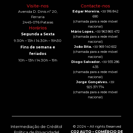
Visite-nos
Contacte-nos
Avenida D. Dinis nº 20,
Edgar Moreira.
916 842
+351
690
Ferraria
(chamada para a rede móvel
2445-076 Pataias
nacional)
Horários
Mário Lopes.
963 865 472
+351
Segunda a Sexta
(chamada para a rede móvel
9:30h – 13h I 14:30h – 19h30
nacional)
João Rita.
969 140 602
Fins de semana e
+351
(chamada para a rede móvel
feriados
nacional)
10h – 13h I 14:30h – 19h
Diogo Salvador.
935 286
+351
435
(chamada para a rede móvel
nacional)
Jorge Gonçalves.
+351
925 371 774
(chamada para a rede móvel
nacional)
Intermediação de Crédito
© 2024 – All rights Reserved
CO2 AUTO – COMÉRCIO DE
Política de Privacidade