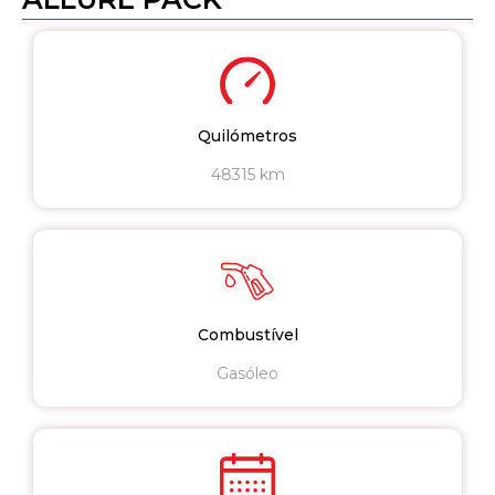
Quilómetros
48315 km
Combustível
Gasóleo