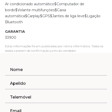
Ar condicionado automático$Computador de
bordo$Volante multifunçóes$Caixa
automática$Carplay$GPS$Jantes de liga leve$Ligação
Bluetooth
GARANTIA
33900
Estas informações foram publicadas por rotina informática. Todos os
dados carecem de confirmação junto do vendedor.