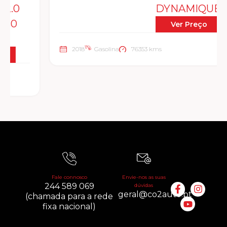
DYNAMIQUE S
Ver Preço
2018
Gasolina
76353 kms
Fale connosco
Envie-nos as suas
244 589 069
dúvidas
geral@co2auto.pt
(chamada para a rede
fixa nacional)