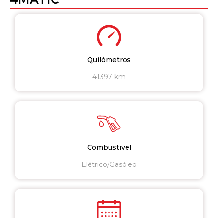
Quilómetros
41397 km
Combustível
Elétrico/Gasóleo