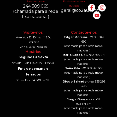
Fale connosco
Envie-nos as suas
244 589 069
dúvidas
geral@co2auto.pt
(chamada para a rede
fixa nacional)
Visite-nos
Contacte-nos
Avenida D. Dinis nº 20,
Edgar Moreira.
916 842
+351
690
Ferraria
(chamada para a rede móvel
2445-076 Pataias
nacional)
Horários
Mário Lopes.
963 865 472
+351
Segunda a Sexta
(chamada para a rede móvel
9:30h – 13h I 14:30h – 19h30
nacional)
João Rita.
969 140 602
Fins de semana e
+351
(chamada para a rede móvel
feriados
nacional)
10h – 13h I 14:30h – 19h
Diogo Salvador.
935 286
+351
435
(chamada para a rede móvel
nacional)
Jorge Gonçalves.
+351
925 371 774
(chamada para a rede móvel
nacional)