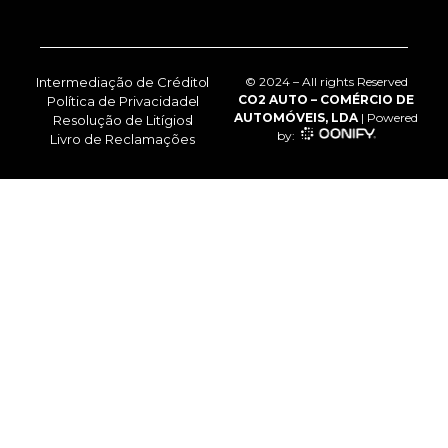
Intermediação de Crédito
© 2024 – All rights Reserved
CO2 AUTO – COMÉRCIO DE
Política de Privacidade
AUTOMÓVEIS, LDA
| Powered
Resolução de Litígios
by:
Livro de Reclamações