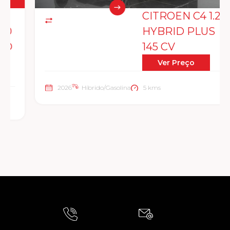
CITROEN C4 1.2
HYBRID PLUS
145 CV
Ver Preço
2026
Híbrido/Gasolina
5 kms