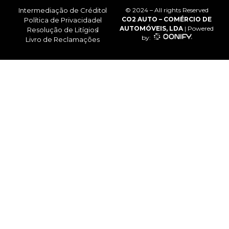
Intermediação de Crédito
© 2024 – All rights Reserved
CO2 AUTO – COMÉRCIO DE
Política de Privacidade
AUTOMÓVEIS, LDA
| Powered
Resolução de Litígios
by:
Livro de Reclamações