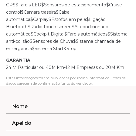
GPS$Farois LED$Sensores de estacionamento$Cruise
control$Camara traseira$Caixa
automática$Carplay$Estofos em pele$Ligação
Bluetooth$Rádio touch screen$Ar condicionado
automático$Cockpit Digital$Farois automáticos$Sistema
anti-colisão$Sensores de Chuva$Sistema chamada de
emergencia$Sistema Start&Stop
GARANTIA
24 M Particular ou 40M km-12 M Empresas ou 20M Km
Estas informações foram publicadas por rotina informática. Todos os
dados carecem de confirmação junto do vendedor.