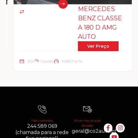
MERCEDES
BENZ CLASSE
A 180 D AMG
AUTO
Ver Preço
2021
Gasóleo
143827 kms
Fale connosco
Envie-nos as suas
244 589 069
dúvidas
geral@co2auto.pt
(chamada para a rede