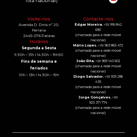
fixa nacional)
Visite-nos
Contacte-nos
Avenida D. Dinis nº 20,
Edgar Moreira.
916 842
+351
690
Ferraria
(chamada para a rede móvel
2445-076 Pataias
nacional)
Horários
Mário Lopes.
963 865 472
+351
Segunda a Sexta
(chamada para a rede móvel
9:30h – 13h I 14:30h – 19h30
nacional)
João Rita.
969 140 602
Fins de semana e
+351
(chamada para a rede móvel
feriados
nacional)
10h – 13h I 14:30h – 19h
Diogo Salvador.
935 286
+351
435
(chamada para a rede móvel
nacional)
Jorge Gonçalves.
+351
925 371 774
(chamada para a rede móvel
nacional)