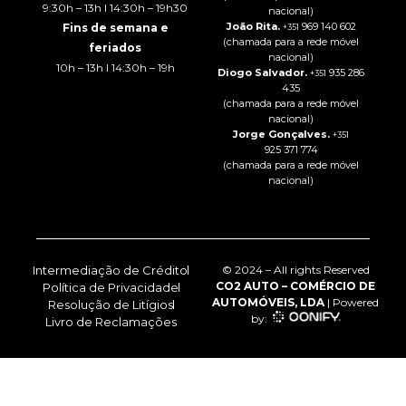
9:30h – 13h I 14:30h – 19h30
nacional)
João Rita.
969 140 602
Fins de semana e
+351
(chamada para a rede móvel
feriados
nacional)
10h – 13h I 14:30h – 19h
Diogo Salvador.
935 286
+351
435
(chamada para a rede móvel
nacional)
Jorge Gonçalves.
+351
925 371 774
(chamada para a rede móvel
nacional)
Intermediação de Crédito
© 2024 – All rights Reserved
CO2 AUTO – COMÉRCIO DE
Política de Privacidade
AUTOMÓVEIS, LDA
| Powered
Resolução de Litígios
by:
Livro de Reclamações