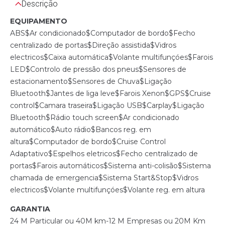
Descrição
EQUIPAMENTO
ABS$Ar condicionado$Computador de bordo$Fecho
centralizado de portas$Direção assistida$Vidros
electricos$Caixa automática$Volante multifunçóes$Farois
LED$Controlo de pressão dos pneus$Sensores de
estacionamento$Sensores de Chuva$Ligação
Bluetooth$Jantes de liga leve$Farois Xenon$GPS$Cruise
control$Camara traseira$Ligação USB$Carplay$Ligação
Bluetooth$Rádio touch screen$Ar condicionado
automático$Auto rádio$Bancos reg. em
altura$Computador de bordo$Cruise Control
Adaptativo$Espelhos eletricos$Fecho centralizado de
portas$Farois automáticos$Sistema anti-colisão$Sistema
chamada de emergencia$Sistema Start&Stop$Vidros
electricos$Volante multifunçóes$Volante reg. em altura
GARANTIA
24 M Particular ou 40M km-12 M Empresas ou 20M Km