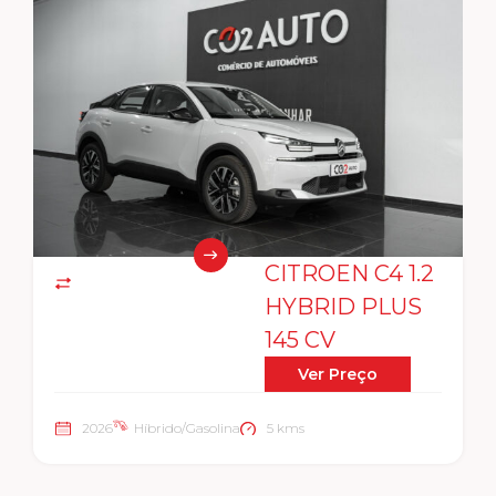
CITROEN C4 1.2
HYBRID PLUS
145 CV
Ver Preço
2026
Híbrido/Gasolina
5 kms