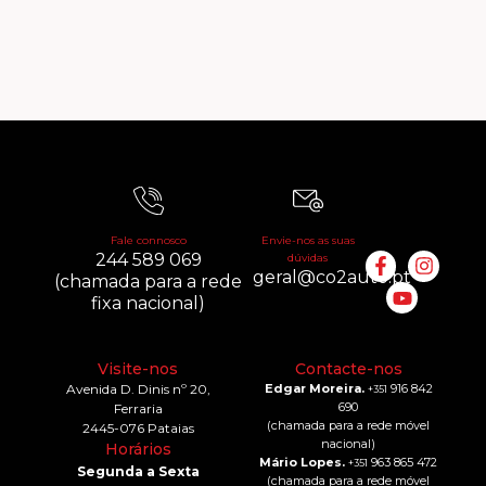
Fale connosco
Envie-nos as suas
244 589 069
dúvidas
geral@co2auto.pt
(chamada para a rede
fixa nacional)
Visite-nos
Contacte-nos
Avenida D. Dinis nº 20,
Edgar Moreira.
916 842
+351
690
Ferraria
(chamada para a rede móvel
2445-076 Pataias
nacional)
Horários
Mário Lopes.
963 865 472
+351
Segunda a Sexta
(chamada para a rede móvel