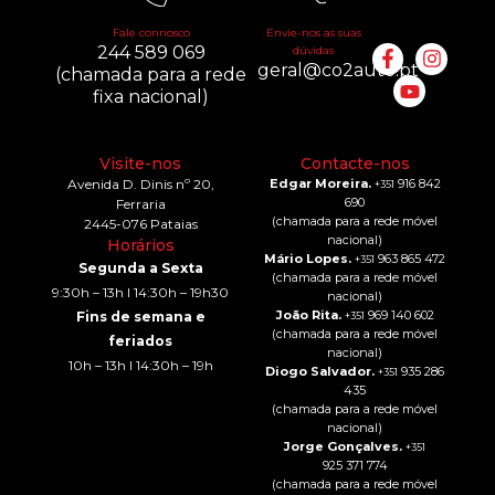
Fale connosco
Envie-nos as suas
244 589 069
dúvidas
geral@co2auto.pt
(chamada para a rede
fixa nacional)
Visite-nos
Contacte-nos
Avenida D. Dinis nº 20,
Edgar Moreira.
916 842
+351
690
Ferraria
(chamada para a rede móvel
2445-076 Pataias
nacional)
Horários
Mário Lopes.
963 865 472
+351
Segunda a Sexta
(chamada para a rede móvel
9:30h – 13h I 14:30h – 19h30
nacional)
João Rita.
969 140 602
Fins de semana e
+351
(chamada para a rede móvel
feriados
nacional)
10h – 13h I 14:30h – 19h
Diogo Salvador.
935 286
+351
435
(chamada para a rede móvel
nacional)
Jorge Gonçalves.
+351
925 371 774
(chamada para a rede móvel