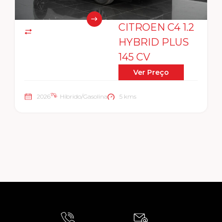
CITROEN C4 1.2
HYBRID PLUS
145 CV
Ver Preço
2026
Híbrido/Gasolina
5 kms