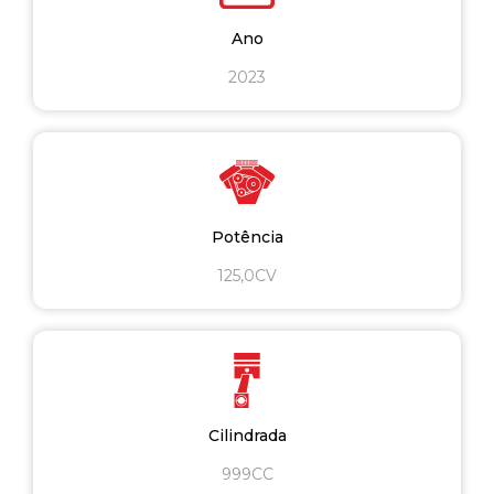
Ano
2023
Potência
125,0CV
Cilindrada
999CC