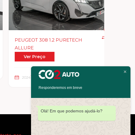
PEUGEOT 308 1.2 PURETECH
BMW 116
ALLURE
Ver P
Ver Preço
2024
2024
Gasolina
40809 kms
Responderemos em breve
Olá! Em que podemos ajudá-lo?