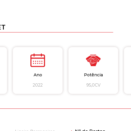
ET
Ano
Potência
2022
95,0CV