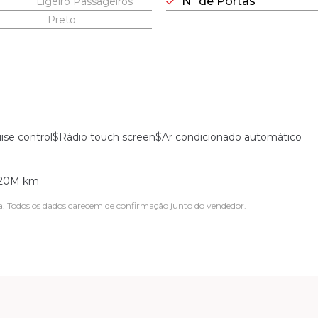
Nº de Portas
Ligeiro Passageiros
Preto
se control$Rádio touch screen$Ar condicionado automático
u 20M km
a. Todos os dados carecem de confirmação junto do vendedor.