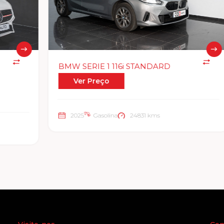
BMW SERIE 1 116i STANDARD
Ver Preço
2025
Gasolina
24831 kms