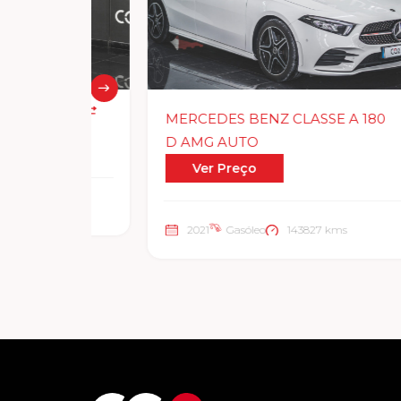
MERCEDES BENZ CLASSE A 180
D AMG AUTO
Ver Preço
2021
Gasóleo
143827 kms