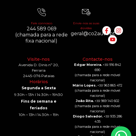
Fale connosco
Envie-nos as suas
244 589 069
dúvidas
geral@co2auto.pt
(chamada para a rede
fixa nacional)
Visite-nos
Contacte-nos
Avenida D. Dinis nº 20,
Edgar Moreira.
916 842
+351
690
Ferraria
(chamada para a rede móvel
2445-076 Pataias
nacional)
Horários
Mário Lopes.
963 865 472
+351
Segunda a Sexta
(chamada para a rede móvel
9:30h – 13h I 14:30h – 19h30
nacional)
João Rita.
969 140 602
Fins de semana e
+351
(chamada para a rede móvel
feriados
nacional)
10h – 13h I 14:30h – 19h
Diogo Salvador.
935 286
+351
435
(chamada para a rede móvel
nacional)