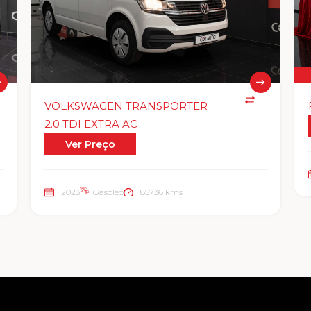
VOLKSWAGEN TRANSPORTER
2.0 TDI EXTRA AC
Ver Preço
2023
Gasóleo
85736 kms