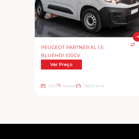
PEUGEOT PARTNER XL 1.5
BLUEHDI 100CV
Ver Preço
2023
Gasóleo
136639 kms