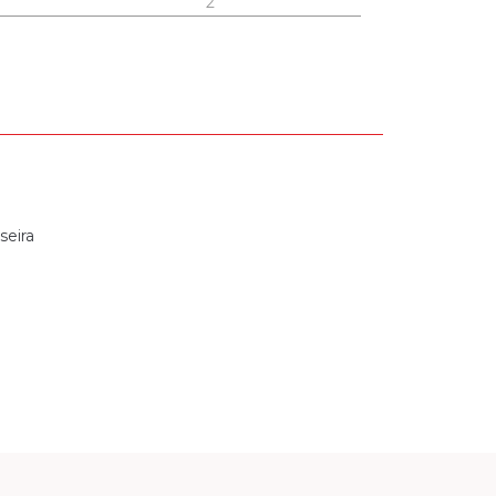
2
seira