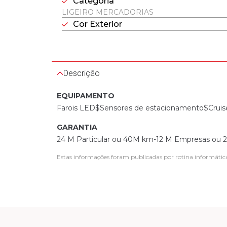
Categoria
LIGEIRO MERCADORIAS
Cor Exterior
Descrição
EQUIPAMENTO
Farois LED$Sensores de estacionamento$Cruise
GARANTIA
24 M Particular ou 40M km-12 M Empresas ou
Estas informações foram publicadas por rotina informátic