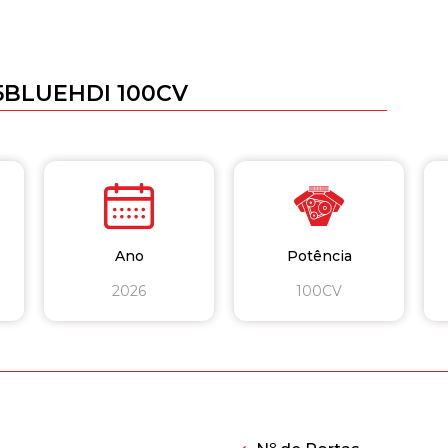
5BLUEHDI 100CV
Ano
Potência
2026
100CV