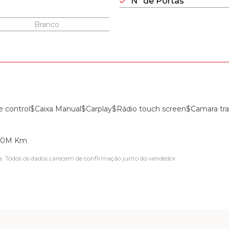
Nº de Portas
Branco
 control$Caixa Manual$Carplay$Rádio touch screen$Camara tra
 20M Km
a. Todos os dados carecem de confirmação junto do vendedor.