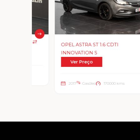
OPEL ASTRA ST 1.6 CDTI
INNOVATION S
Ver Preço
2017
Gasóleo
170000 kms