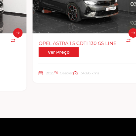
OPEL ASTRA 1.5 CDTI 130 GS LINE
Ver Preço
2025
Gasóleo
34395 kms