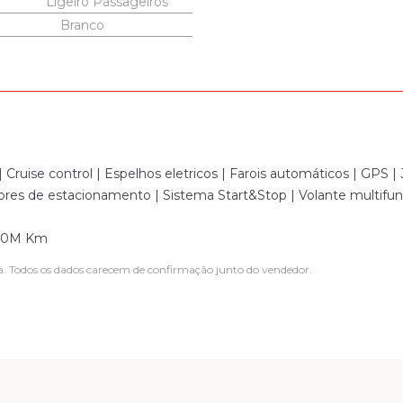
Ligeiro Passageiros
Branco
Cruise control | Espelhos eletricos | Farois automáticos | GPS | 
sores de estacionamento | Sistema Start&Stop | Volante multifu
 20M Km
a. Todos os dados carecem de confirmação junto do vendedor.