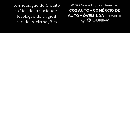
Intermediação de Crédito
© 2024 – All rights Reserved
CO2 AUTO – COMÉRCIO DE
Política de Privacidade
AUTOMÓVEIS, LDA
| Powered
Resolução de Litígios
by:
Livro de Reclamações