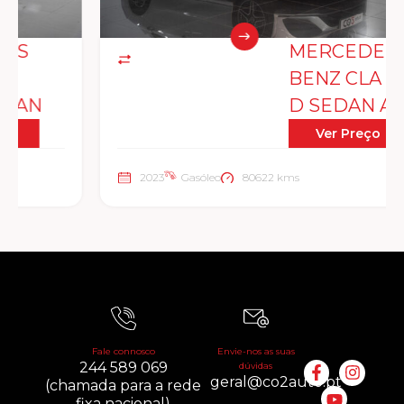
MERCEDES
BENZ CLA 180
D SEDAN AMG
Ver Preço
2023
Gasóleo
80622 kms
Fale connosco
Envie-nos as suas
244 589 069
dúvidas
geral@co2auto.pt
(chamada para a rede
fixa nacional)