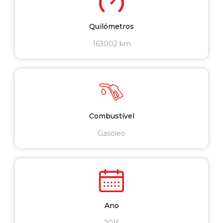
Quilómetros
163002 km
Combustível
Gasóleo
Ano
2015