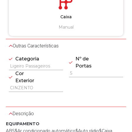
Caixa
Manual
Outras Características
Categoria
Nº de
Portas
Ligeiro Passageiros
5
Cor
Exterior
CINZENTO
Descrição
EQUIPAMENTO
ABS$Ar condicionado automático$Auto rádio$Caixa