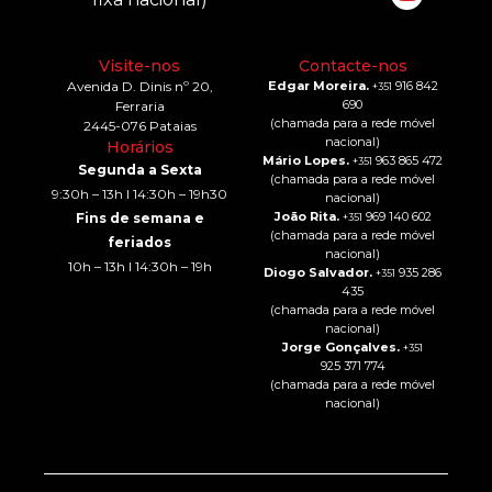
Visite-nos
Contacte-nos
Avenida D. Dinis nº 20,
Edgar Moreira.
916 842
+351
690
Ferraria
(chamada para a rede móvel
2445-076 Pataias
nacional)
Horários
Mário Lopes.
963 865 472
+351
Segunda a Sexta
(chamada para a rede móvel
9:30h – 13h I 14:30h – 19h30
nacional)
João Rita.
969 140 602
Fins de semana e
+351
(chamada para a rede móvel
feriados
nacional)
10h – 13h I 14:30h – 19h
Diogo Salvador.
935 286
+351
435
(chamada para a rede móvel
nacional)
Jorge Gonçalves.
+351
925 371 774
(chamada para a rede móvel
nacional)