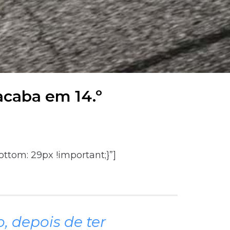
acaba em 14.º
ttom: 29px !important;}”]
, depois de ter