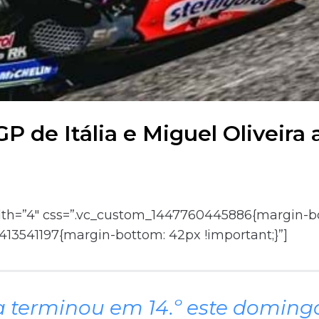
 de Itália e Miguel Oliveira 
idth=”4″ css=”.vc_custom_1447760445886{margin-bo
413541197{margin-bottom: 42px !important;}”]
a terminou em 14.º este domingo