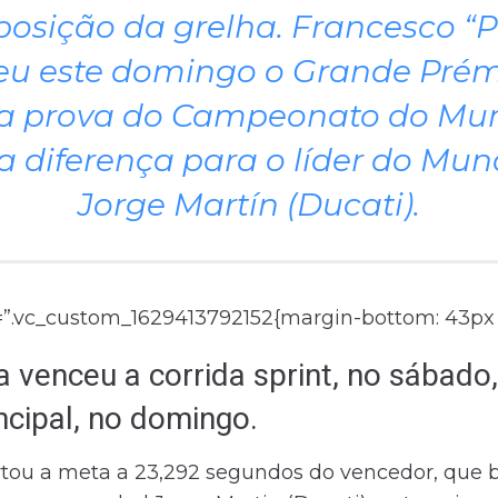
ª posição da grelha. Francesco 
eu este domingo o Grande Prémi
a prova do Campeonato do Mun
a diferença para o líder do Mun
Jorge Martín (Ducati).
=”.vc_custom_1629413792152{margin-bottom: 43px !
a venceu a corrida sprint, no sábado
ncipal, no domingo.
rtou a meta a 23,292 segundos do vencedor, que 