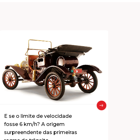
E se o limite de velocidade
Ainda c
fosse 6 km/h? A origem
diesel e
surpreendente das primeiras
pode su