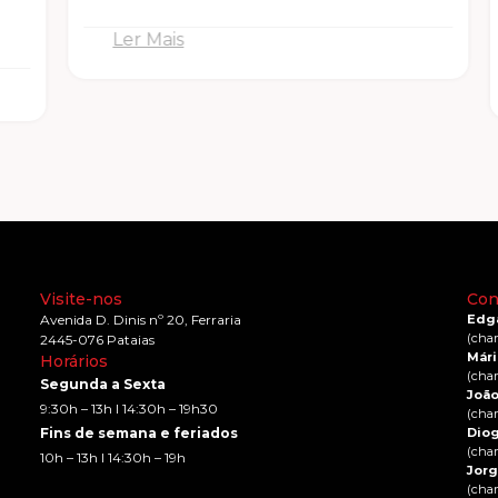
Ler Mais
Visite-nos
Con
Avenida D. Dinis nº 20, Ferraria
Edga
(cha
2445-076 Pataias
Mári
Horários
(cha
Segunda a Sexta
João
9:30h – 13h I 14:30h – 19h30
(cha
Fins de semana e feriados
Diog
(cha
10h – 13h I 14:30h – 19h
Jorg
(cha