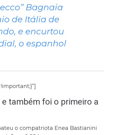
“Pecco” Bagnaia
o de Itália de
do, e encurtou
dial, o espanhol
important;}”]
, e também foi o primeiro a
bateu o compatriota Enea Bastianini