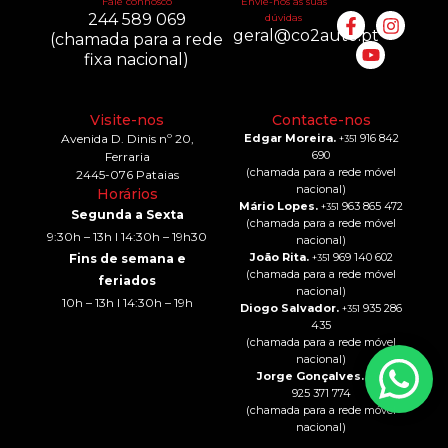
Fale connosco
Envie-nos as suas
244 589 069
dúvidas
geral@co2auto.pt
(chamada para a rede
fixa nacional)
Visite-nos
Contacte-nos
Avenida D. Dinis nº 20,
Edgar Moreira.
916 842
+351
690
Ferraria
(chamada para a rede móvel
2445-076 Pataias
nacional)
Horários
Mário Lopes.
963 865 472
+351
Segunda a Sexta
(chamada para a rede móvel
9:30h – 13h I 14:30h – 19h30
nacional)
João Rita.
969 140 602
Fins de semana e
+351
(chamada para a rede móvel
feriados
nacional)
10h – 13h I 14:30h – 19h
Diogo Salvador.
935 286
+351
435
(chamada para a rede móvel
nacional)
Jorge Gonçalves.
+351
925 371 774
(chamada para a rede móvel
nacional)