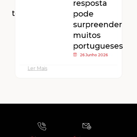
resposta
dente
pode
surpreender
muitos
portugueses
26 Junho 2026
Ler Mais