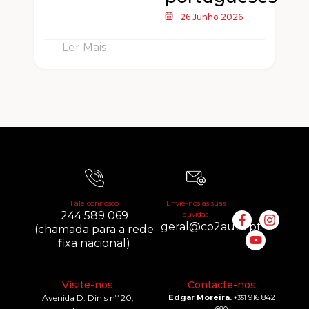
26 Junho 2026
Ler Mais
Fale connosco
Envie-nos as suas
244 589 069
dúvidas
geral@co2auto.pt
(chamada para a rede
fixa nacional)
Visite-nos
Contacte-nos
Avenida D. Dinis nº 20,
Edgar Moreira.
916 842
+351