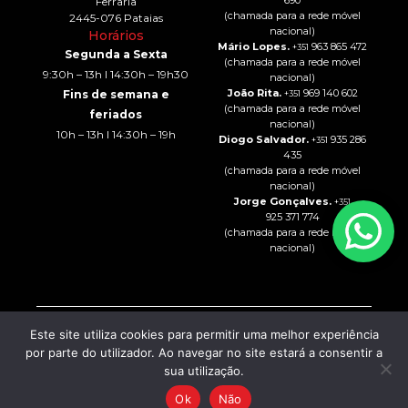
690
Ferraria
(chamada para a rede móvel
2445-076 Pataias
nacional)
Horários
Mário Lopes.
963 865 472
+351
Segunda a Sexta
(chamada para a rede móvel
9:30h – 13h I 14:30h – 19h30
nacional)
João Rita.
969 140 602
Fins de semana e
+351
(chamada para a rede móvel
feriados
nacional)
10h – 13h I 14:30h – 19h
Diogo Salvador.
935 286
+351
435
(chamada para a rede móvel
nacional)
Jorge Gonçalves.
+351
925 371 774
(chamada para a rede móvel
nacional)
Este site utiliza cookies para permitir uma melhor experiência
Intermediação de Crédito
© 2024 – All rights Reserved
por parte do utilizador. Ao navegar no site estará a consentir a
CO2 AUTO – COMÉRCIO DE
Política de Privacidade
sua utilização.
AUTOMÓVEIS, LDA
| Powered
Resolução de Litígios
by:
Livro de Reclamações
Ok
Não