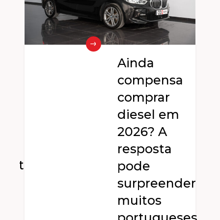
Ainda
compensa
e
comprar
diesel em
2026? A
resposta
dente
pode
surpreender
muitos
portugueses