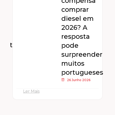
compensa
e
comprar
diesel em
2026? A
resposta
dente
pode
surpreender
muitos
portugueses
26 Junho 2026
Ler Mais