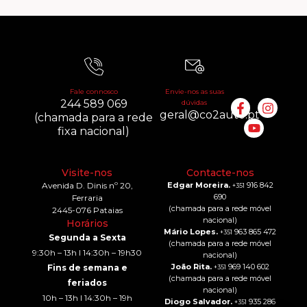
Fale connosco
Envie-nos as suas
244 589 069
dúvidas
geral@co2auto.pt
(chamada para a rede
fixa nacional)
Visite-nos
Contacte-nos
Avenida D. Dinis nº 20,
Edgar Moreira.
916 842
+351
690
Ferraria
(chamada para a rede móvel
2445-076 Pataias
nacional)
Horários
Mário Lopes.
963 865 472
+351
Segunda a Sexta
(chamada para a rede móvel
9:30h – 13h I 14:30h – 19h30
nacional)
João Rita.
969 140 602
Fins de semana e
+351
(chamada para a rede móvel
feriados
nacional)
10h – 13h I 14:30h – 19h
Diogo Salvador.
935 286
+351