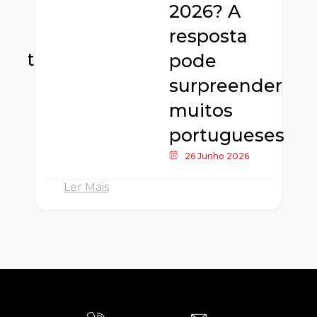
2026? A
resposta
dente
pode
surpreender
muitos
portugueses
26 Junho 2026
Ler Mais