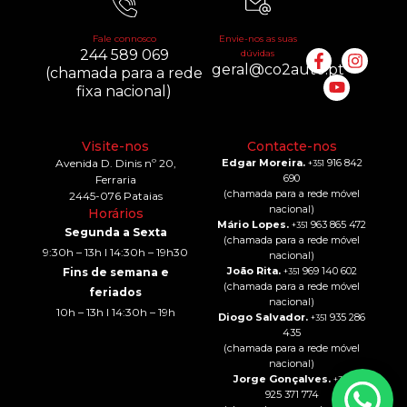
Fale connosco
Envie-nos as suas
244 589 069
dúvidas
geral@co2auto.pt
(chamada para a rede
fixa nacional)
Visite-nos
Contacte-nos
Avenida D. Dinis nº 20,
Edgar Moreira.
916 842
+351
690
Ferraria
(chamada para a rede móvel
2445-076 Pataias
nacional)
Horários
Mário Lopes.
963 865 472
+351
Segunda a Sexta
(chamada para a rede móvel
9:30h – 13h I 14:30h – 19h30
nacional)
João Rita.
969 140 602
Fins de semana e
+351
(chamada para a rede móvel
feriados
nacional)
10h – 13h I 14:30h – 19h
Diogo Salvador.
935 286
+351
435
(chamada para a rede móvel
nacional)
Jorge Gonçalves.
+351
925 371 774