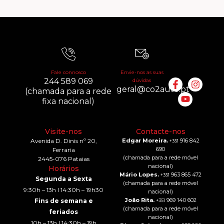
Fale connosco
Envie-nos as suas
244 589 069
dúvidas
geral@co2auto.pt
(chamada para a rede
fixa nacional)
Visite-nos
Contacte-nos
Avenida D. Dinis nº 20,
Edgar Moreira.
916 842
+351
690
Ferraria
(chamada para a rede móvel
2445-076 Pataias
nacional)
Horários
Mário Lopes.
963 865 472
+351
Segunda a Sexta
(chamada para a rede móvel
9:30h – 13h I 14:30h – 19h30
nacional)
João Rita.
969 140 602
Fins de semana e
+351
(chamada para a rede móvel
feriados
nacional)
10h – 13h I 14:30h – 19h