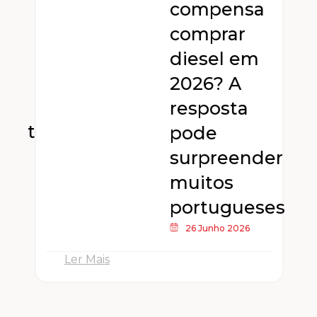
compensa
e
comprar
diesel em
2026? A
resposta
dente
pode
surpreender
muitos
portugueses
26 Junho 2026
Ler Mais