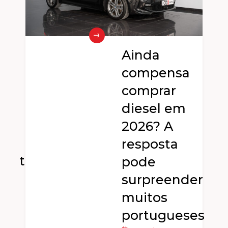
Ainda
compensa
e
comprar
diesel em
2026? A
resposta
dente
pode
surpreender
muitos
portugueses