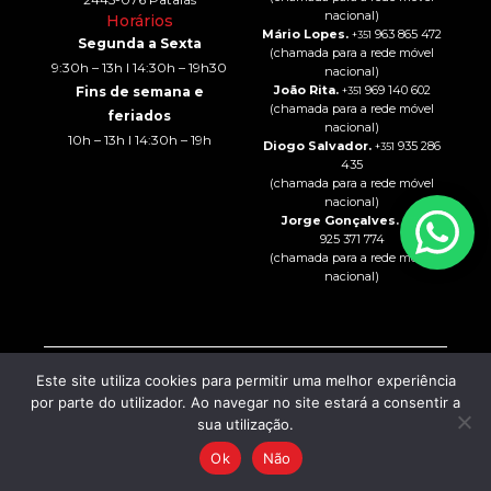
nacional)
Horários
Mário Lopes.
963 865 472
+351
Segunda a Sexta
(chamada para a rede móvel
9:30h – 13h I 14:30h – 19h30
nacional)
João Rita.
969 140 602
Fins de semana e
+351
(chamada para a rede móvel
feriados
nacional)
10h – 13h I 14:30h – 19h
Diogo Salvador.
935 286
+351
435
(chamada para a rede móvel
nacional)
Jorge Gonçalves.
+351
925 371 774
(chamada para a rede móvel
nacional)
Este site utiliza cookies para permitir uma melhor experiência
Intermediação de Crédito
© 2024 – All rights Reserved
por parte do utilizador. Ao navegar no site estará a consentir a
CO2 AUTO – COMÉRCIO DE
Política de Privacidade
sua utilização.
AUTOMÓVEIS, LDA
| Powered
Resolução de Litígios
by:
Livro de Reclamações
Ok
Não