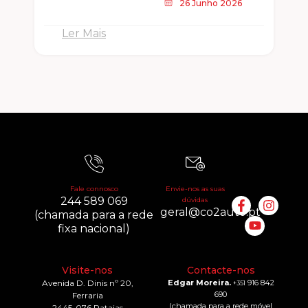
26 Junho 2026
Ler Mais
Fale connosco
Envie-nos as suas
244 589 069
dúvidas
geral@co2auto.pt
(chamada para a rede
fixa nacional)
Visite-nos
Contacte-nos
Avenida D. Dinis nº 20,
Edgar Moreira.
916 842
+351
690
Ferraria
(chamada para a rede móvel
2445-076 Pataias