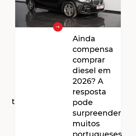
Ainda
compensa
e
comprar
diesel em
2026? A
resposta
dente
pode
surpreender
muitos
portugueses