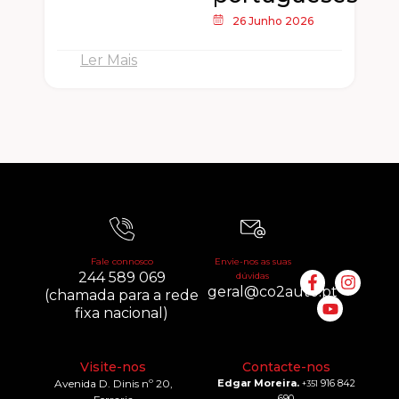
26 Junho 2026
Ler Mais
Fale connosco
Envie-nos as suas
244 589 069
dúvidas
geral@co2auto.pt
(chamada para a rede
fixa nacional)
Visite-nos
Contacte-nos
Avenida D. Dinis nº 20,
Edgar Moreira.
916 842
+351
690