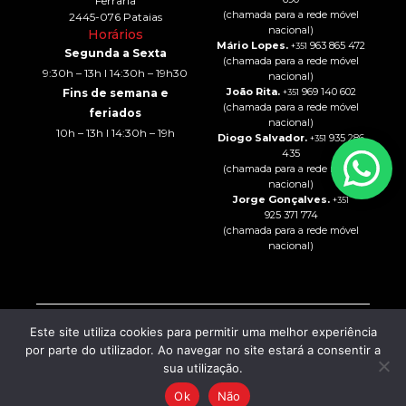
Ferraria
(chamada para a rede móvel
2445-076 Pataias
nacional)
Horários
Mário Lopes.
963 865 472
+351
Segunda a Sexta
(chamada para a rede móvel
9:30h – 13h I 14:30h – 19h30
nacional)
João Rita.
969 140 602
Fins de semana e
+351
(chamada para a rede móvel
feriados
nacional)
10h – 13h I 14:30h – 19h
Diogo Salvador.
935 286
+351
435
(chamada para a rede móvel
nacional)
Jorge Gonçalves.
+351
925 371 774
(chamada para a rede móvel
nacional)
Este site utiliza cookies para permitir uma melhor experiência
Intermediação de Crédito
© 2024 – All rights Reserved
por parte do utilizador. Ao navegar no site estará a consentir a
CO2 AUTO – COMÉRCIO DE
Política de Privacidade
AUTOMÓVEIS, LDA
| Powered
sua utilização.
Resolução de Litígios
by:
Livro de Reclamações
Ok
Não