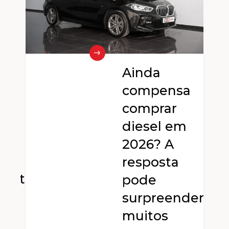
Ainda
compensa
e
comprar
diesel em
2026? A
resposta
dente
pode
surpreender
muitos