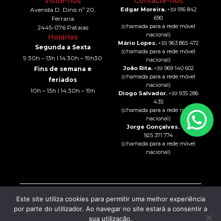
Visite-nos
Contacte-nos
Avenida D. Dinis nº 20,
Edgar Moreira.
916 842
+351
690
Ferraria
(chamada para a rede móvel
2445-076 Pataias
nacional)
Horários
Mário Lopes.
963 865 472
+351
Segunda a Sexta
(chamada para a rede móvel
9:30h – 13h I 14:30h – 19h30
nacional)
João Rita.
969 140 602
Fins de semana e
+351
(chamada para a rede móvel
feriados
nacional)
10h – 13h I 14:30h – 19h
Diogo Salvador.
935 286
+351
435
(chamada para a rede móvel
nacional)
Jorge Gonçalves.
+351
925 371 774
(chamada para a rede móvel
nacional)
Este site utiliza cookies para permitir uma melhor experiência
Intermediação de Crédito
© 2024 – All rights Reserved
por parte do utilizador. Ao navegar no site estará a consentir a
CO2 AUTO – COMÉRCIO DE
Política de Privacidade
AUTOMÓVEIS, LDA
| Powered
sua utilização.
Resolução de Litígios