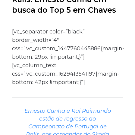
busca do Top 5 em Chaves
[vc_separator color=”black”
border_width=”4″
css=”.vc_custom_1447760445886{margin-
bottom: 29px !important;}”]
[vc_column_text
css=”.vc_custom_1629413541197{margin-
bottom: 42px !important;}”]
Ernesto Cunha e Rui Raimundo
estão de regresso ao
Campeonato de Portugal de
Ralis, aos comandos do Skoda