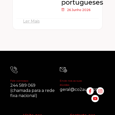
portugueses
26 Junho 2026
Ler Mais
Fale connosco
Envie-nos as suas
244 589 069
dúvidas
geral@co2auto.pt
(chamada para a rede
fixa nacional)