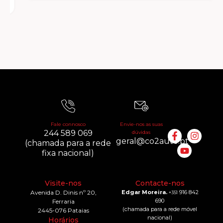
Fale connosco
Envie-nos as suas
244 589 069
dúvidas
geral@co2auto.pt
(chamada para a rede
fixa nacional)
Visite-nos
Contacte-nos
Avenida D. Dinis nº 20,
Edgar Moreira.
916 842
+351
690
Ferraria
(chamada para a rede móvel
2445-076 Pataias
nacional)
Horários