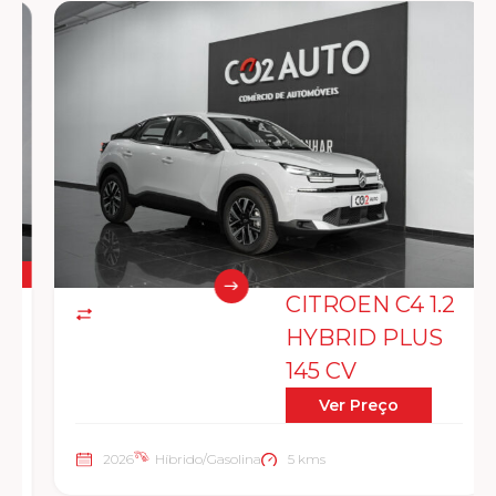
CITROEN C4 1.2
HYBRID PLUS
145 CV
Ver Preço
2026
Híbrido/Gasolina
5 kms