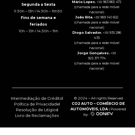
Mário Lopes.
963 865 472
+351
Segunda a Sexta
(chamada para a rede móvel
9:30h – 13h I 14:30h – 19h30
nacional)
João Rita.
969 140 602
Fins de semana e
+351
(chamada para a rede móvel
feriados
nacional)
10h – 13h I 14:30h – 19h
Diogo Salvador.
935 286
+351
435
(chamada para a rede móvel
nacional)
Jorge Gonçalves.
+351
925 371 774
(chamada para a rede móvel
nacional)
Intermediação de Crédito
© 2024 – All rights Reserved
CO2 AUTO – COMÉRCIO DE
Política de Privacidade
AUTOMÓVEIS, LDA
| Powered
Resolução de Litígios
by:
Livro de Reclamações