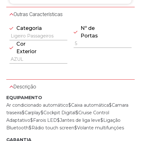
Outras Características
Categoria
Nº de
Portas
Ligeiro Passageiros
5
Cor
Exterior
AZUL
Descrição
EQUIPAMENTO
Ar condicionado automático$Caixa automática$Camara
traseira$Carplay$Cockpit Digital$Cruise Control
Adaptativo$Farois LED$Jantes de liga leve$Ligação
Bluetooth$Rádio touch screen$Volante multifunçóes
GARANTIA