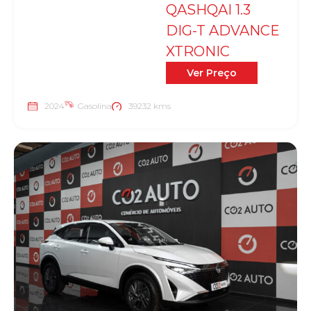
QASHQAI 1.3
DIG-T ADVANCE
XTRONIC
Ver Preço
2024
Gasolina
39232 kms