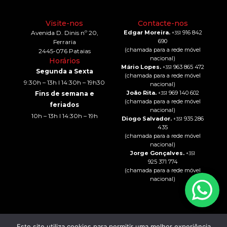
Visite-nos
Contacte-nos
Avenida D. Dinis nº 20,
Edgar Moreira.
916 842
+351
690
Ferraria
(chamada para a rede móvel
2445-076 Pataias
nacional)
Horários
Mário Lopes.
963 865 472
+351
Segunda a Sexta
(chamada para a rede móvel
9:30h – 13h I 14:30h – 19h30
nacional)
João Rita.
969 140 602
Fins de semana e
+351
(chamada para a rede móvel
feriados
nacional)
10h – 13h I 14:30h – 19h
Diogo Salvador.
935 286
+351
435
(chamada para a rede móvel
nacional)
Jorge Gonçalves.
+351
925 371 774
(chamada para a rede móvel
nacional)
Este site utiliza cookies para permitir uma melhor experiência