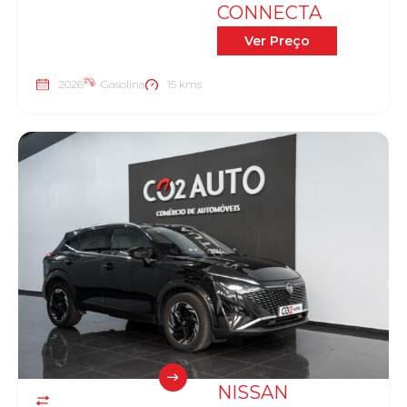
CONNECTA
Ver Preço
2026
Gasolina
15 kms
NISSAN