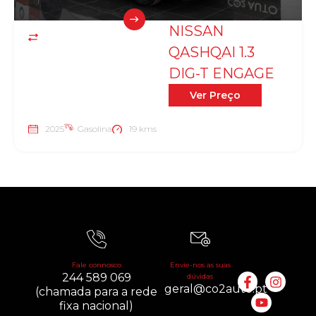
NISSAN
QASHQAI 1.3
DIG-T ENGAGE
Ver Preço
2025
Gasolina
19 kms
Fale connosco
Envie-nos as suas
244 589 069
dúvidas
geral@co2auto.pt
(chamada para a rede
fixa nacional)