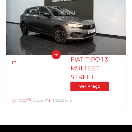
FIAT TIPO 1.3
MULTIJET
STREET
Ver Preço
2022
Gasóleo
108222 kms