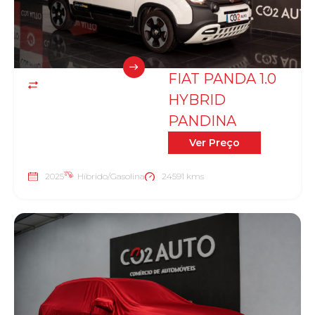
FIAT PANDA 1.0
HYBRID
PANDINA
Ver Preço
2025
Híbrido/Gasolina
24591 kms