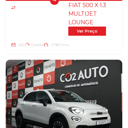
FIAT 500 X 1.3
MULTIJET
LOUNGE
Ver Preço
2023
Gasóleo
27987 kms