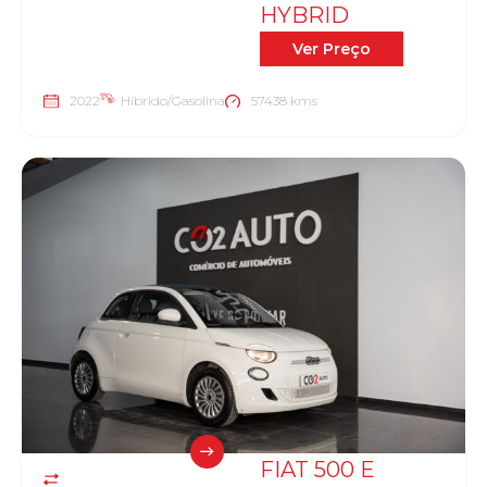
HYBRID
Ver Preço
2022
Híbrido/Gasolina
57438 kms
FIAT 500 E