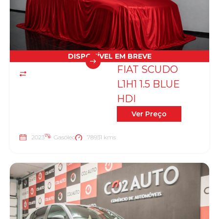
DISPONÍVEL EM BREVE
FIAT SCUDO
L1H1 1.5 BLUE
HDI
Ver Preço
2023
Gasóleo
78931 kms