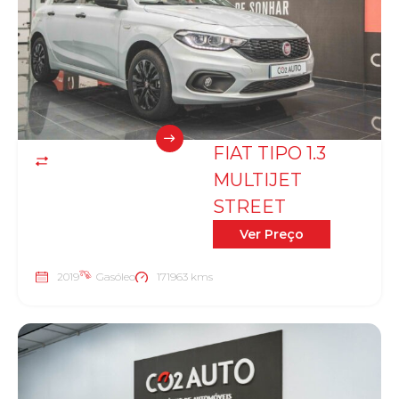
FIAT TIPO 1.3
MULTIJET
STREET
Ver Preço
2019
Gasóleo
171963 kms