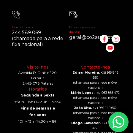
Fale connosco
Envie-nos as suas
244 589 069
dúvidas
geral@co2auto.pt
(chamada para a rede
fixa nacional)
Visite-nos
Contacte-nos
Avenida D. Dinis nº 20,
Edgar Moreira.
916 842
+351
690
Ferraria
(chamada para a rede móvel
2445-076 Pataias
nacional)
Horários
Mário Lopes.
963 865 472
+351
Segunda a Sexta
(chamada para a rede móvel
9:30h – 13h I 14:30h – 19h30
nacional)
João Rita.
969 140 602
Fins de semana e
+351
(chamada para a rede móvel
feriados
nacional)
10h – 13h I 14:30h – 19h
Diogo Salvador.
935 286
+351
435
(chamada para a rede móvel