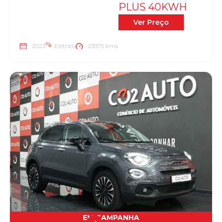
PLUS 40KWH
Ver Preço
2023
Elétrico
23975 kms
EM CAMPANHA