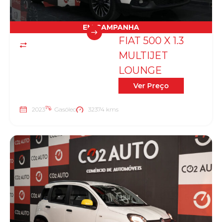
EM CAMPANHA
FIAT 500 X 1.3
MULTIJET
LOUNGE
Ver Preço
2023
Gasóleo
32374 kms