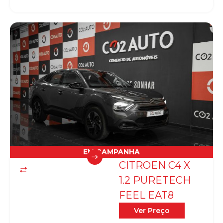
EM CAMPANHA
CITROEN C4 X
1.2 PURETECH
FEEL EAT8
Ver Preço