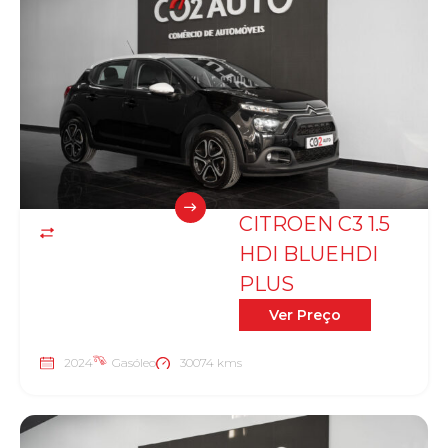
CITROEN C3 1.5
HDI BLUEHDI
PLUS
Ver Preço
2024
Gasóleo
30074 kms