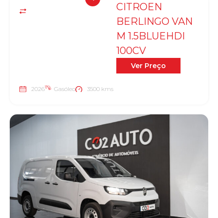
CITROEN
BERLINGO VAN
M 1.5BLUEHDI
100CV
Ver Preço
2026
Gasóleo
3500 kms