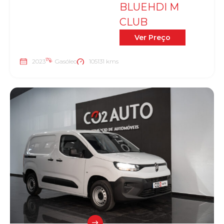
BLUEHDI M
CLUB
Ver Preço
2023
Gasóleo
105131 kms