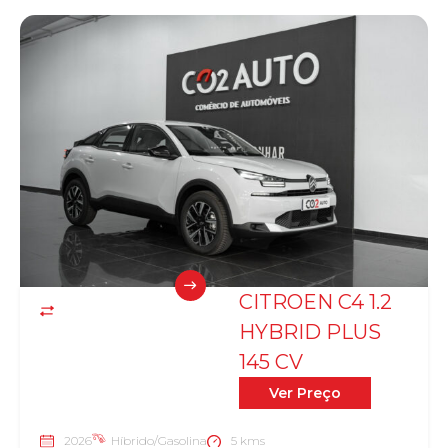
CITROEN C4 1.2
HYBRID PLUS
145 CV
Ver Preço
2026
Híbrido/Gasolina
5 kms