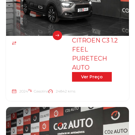
CITROEN C3 1.2
FEEL
PURETECH
AUTO
Ver Preço
2024
Gasolina
24842 kms