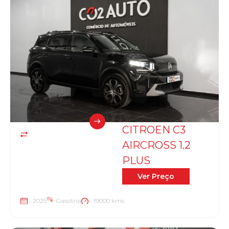
CITROEN C3
AIRCROSS 1.2
PLUS
Ver Preço
2025
Gasolina
19000 kms