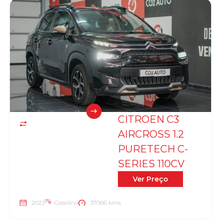
CITROEN C3
AIRCROSS 1.2
PURETECH C-
SERIES 110CV
Ver Preço
2023
Gasolina
37066 kms