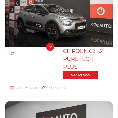
CITROEN C3 1.2
PURETECH
PLUS
Ver Preço
2024
Gasolina
48446 kms