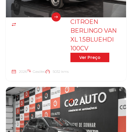
CITROEN
BERLINGO VAN
XL 1.5BLUEHDI
100CV
Ver Preço
2026
Gasóleo
5032 kms