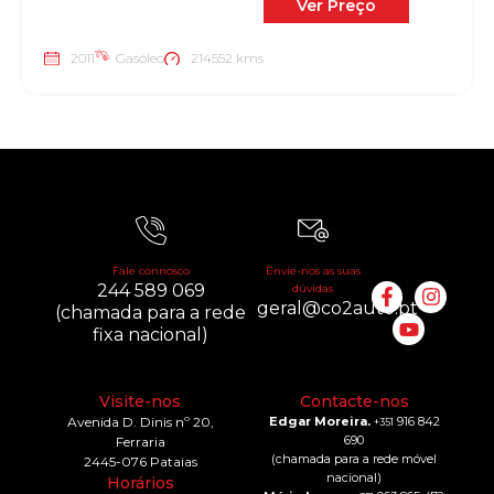
Ver Preço
2011
Gasóleo
214552 kms
Fale connosco
Envie-nos as suas
244 589 069
dúvidas
geral@co2auto.pt
(chamada para a rede
fixa nacional)
Visite-nos
Contacte-nos
Avenida D. Dinis nº 20,
Edgar Moreira.
916 842
+351
690
Ferraria
(chamada para a rede móvel
2445-076 Pataias
nacional)
Horários