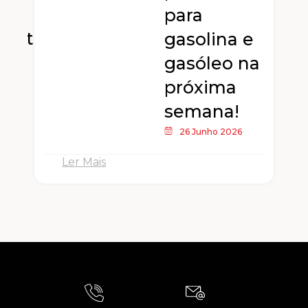
para
dente
gasolina e
gasóleo na
próxima
semana!
26 Junho 2026
Ler Mais