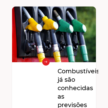
Combustíveis:
já são
e
conhecidas
as
previsões