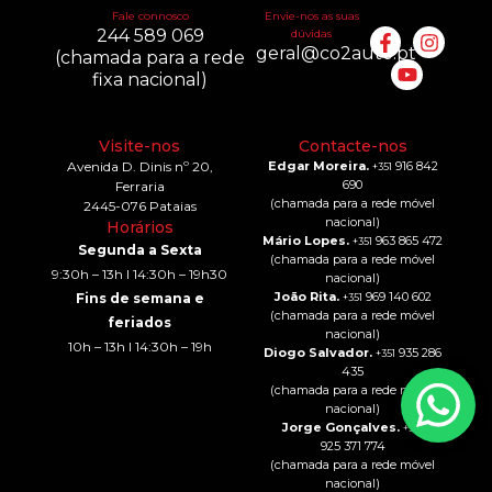
Fale connosco
Envie-nos as suas
244 589 069
dúvidas
geral@co2auto.pt
(chamada para a rede
fixa nacional)
Visite-nos
Contacte-nos
Avenida D. Dinis nº 20,
Edgar Moreira.
916 842
+351
690
Ferraria
(chamada para a rede móvel
2445-076 Pataias
nacional)
Horários
Mário Lopes.
963 865 472
+351
Segunda a Sexta
(chamada para a rede móvel
9:30h – 13h I 14:30h – 19h30
nacional)
João Rita.
969 140 602
Fins de semana e
+351
(chamada para a rede móvel
feriados
nacional)
10h – 13h I 14:30h – 19h
Diogo Salvador.
935 286
+351
435
(chamada para a rede móvel
nacional)
Jorge Gonçalves.
+351
925 371 774
(chamada para a rede móvel
nacional)